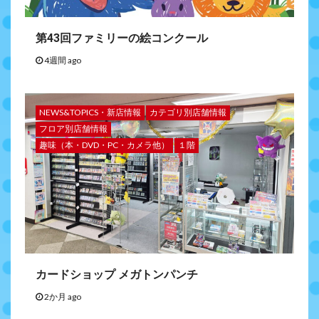
第43回ファミリーの絵コンクール
4週間 ago
NEWS&TOPICS・新店情報
カテゴリ別店舗情報
フロア別店舗情報
趣味（本・DVD・PC・カメラ他）
１階
カードショップ メガトンパンチ
2か月 ago