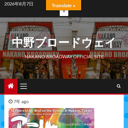
Skip
2026年8月7日
Translate »
to
facebook
content
中野ブロードウェイ
NAKANO BROADWAY OFFICIAL SITE
Primary
Menu
7年 ago