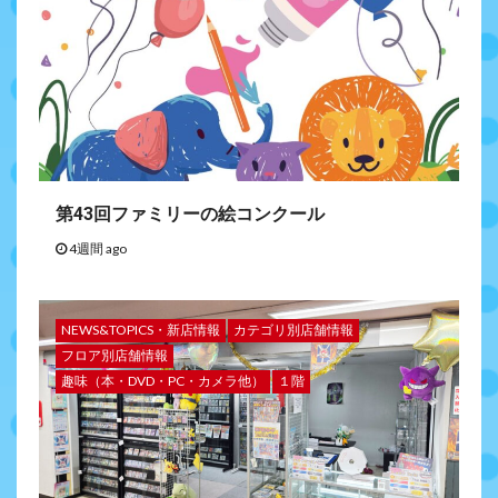
第43回ファミリーの絵コンクール
4週間 ago
NEWS&TOPICS・新店情報
カテゴリ別店舗情報
フロア別店舗情報
趣味（本・DVD・PC・カメラ他）
１階