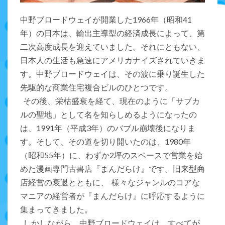
中野ブロードウェイが開業した1966年（昭和41
年）の日本は、輸出主導型の経済成長によって、第
二次高度成長を迎えていました。それにともない、
日本人の生活も急速にアメリカナイズされていきま
す。中野ブロードウェイは、その波に乗り誕生した
先駆的な商業住宅複合ビルのひとつです。
その後、栄枯盛衰を経て、現在のように「サブカ
ルの聖地」として名を知らしめるようになったの
は、1991年（平成3年）のバブル崩壊後になりま
す。そして、その道を切り開いたのは、1980年
（昭和55年）に、わずか2坪のスペースで営業を始
めた漫画専門古書店『まんだらけ』です。旧来型商
店経営の衰退とともに、 様々なジャンルのコアな
マニアの経営者が『まんだらけ』に呼応するように
集まってきました。
しかしながら、中野ブロードウェイは、すべてが