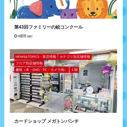
第43回ファミリーの絵コンクール
4週間 ago
NEWS&TOPICS・新店情報
カテゴリ別店舗情報
フロア別店舗情報
趣味（本・DVD・PC・カメラ他）
１階
カードショップ メガトンパンチ