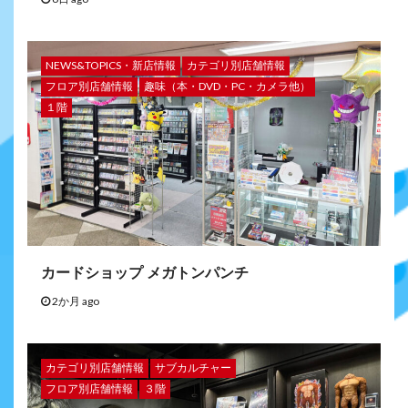
NEWS&TOPICS・新店情報
カテゴリ別店舗情報
フロア別店舗情報
趣味（本・DVD・PC・カメラ他）
１階
カードショップ メガトンパンチ
2か月 ago
カテゴリ別店舗情報
サブカルチャー
フロア別店舗情報
３階