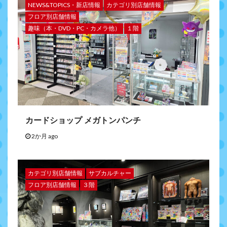
NEWS&TOPICS・新店情報
カテゴリ別店舗情報
フロア別店舗情報
趣味（本・DVD・PC・カメラ他）
１階
カードショップ メガトンパンチ
2か月 ago
カテゴリ別店舗情報
サブカルチャー
フロア別店舗情報
３階