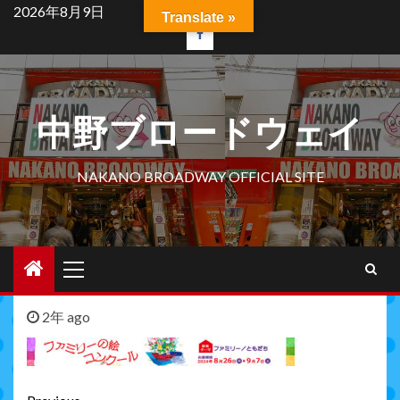
Skip
2026年8月9日
Translate »
to
facebook
content
中野ブロードウェイ
NAKANO BROADWAY OFFICIAL SITE
Primary
Menu
2年 ago