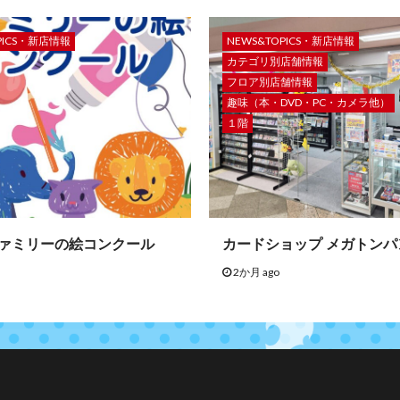
PICS・新店情報
NEWS&TOPICS・新店情報
カテゴリ別店舗情報
フロア別店舗情報
趣味（本・DVD・PC・カメラ他）
１階
ファミリーの絵コンクール
カードショップ メガトンパ
2か月 ago