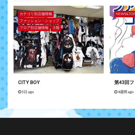
カテゴリ別店舗情報
NEWS&TO
ファッション・ショップ
フロア別店舗情報
３階
CITY BOY
第43回
5日 ago
4週間 ago