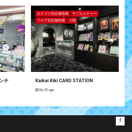
カテゴリ別店舗情報
サブカルチャー
フロア別店舗情報
３階
ンチ
Kaikai Kiki CARD STATION
9か月 ago
faceb