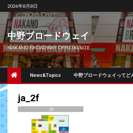
Skip
2026年8月8日
to
content
中野ブロードウェイ
NAKANO BROADWAY OFFICIAL SITE
News&Topics
中野ブロードウェイってど
ja_2f