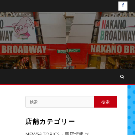
faceb
検
索:
店舗カテゴリー
NEWS&TOPICS・新店情報
(2)