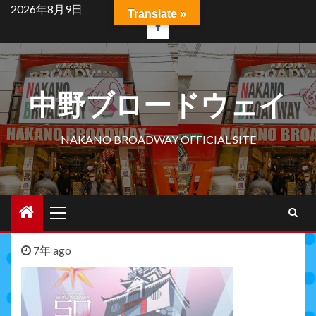
Skip
2026年8月9日
Translate »
to
facebook
content
中野ブロードウェイ
NAKANO BROADWAY OFFICIAL SITE
Primary
Menu
7年 ago