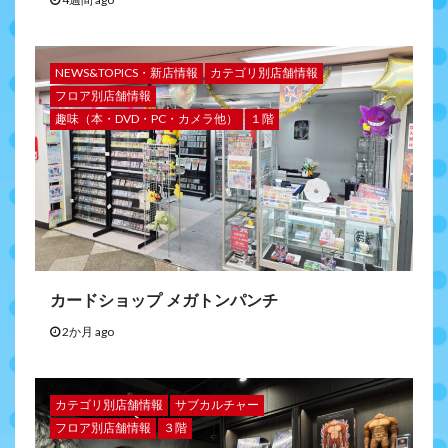
NEWS&TOPICS・新店情報
カテゴリ別店舗情報
フロア別店舗情報
趣味（本・DVD・PC・カメラ他）
１階
カードショップ メガトンパンチ
2か月 ago
カテゴリ別店舗情報
サブカルチャー
フロア別店舗情報
３階