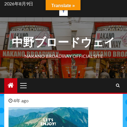
Skip
2026年8月9日
Translate »
to
facebook
content
中野ブロードウェイ
NAKANO BROADWAY OFFICIAL SITE
Primary
Menu
4年 ago