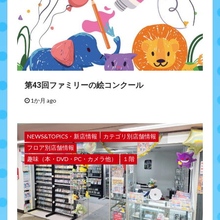
第43回ファミリーの絵コンクール
1か月 ago
NEWS&TOPICS・新店情報
カテゴリ別店舗情報
フロア別店舗情報
趣味（本・DVD・PC・カメラ他）
１階