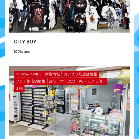
CITY BOY
5日 ago
NEWS&TOPICS・新店情報
カテゴリ別店舗情報
フロア別店舗情報
趣味（本・DVD・PC・カメラ他）
１階