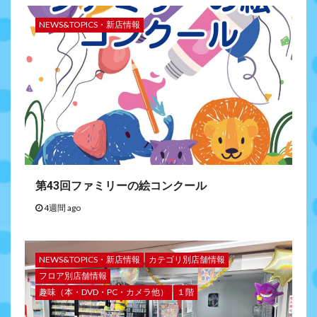
NEWS&TOPICS・新店情報
第43回ファミリーの絵コンクール
4週間 ago
NEWS&TOPICS・新店情報
カテゴリ別店舗情報
フロア別店舗情報
趣味（本・DVD・PC・カメラ他）
１階