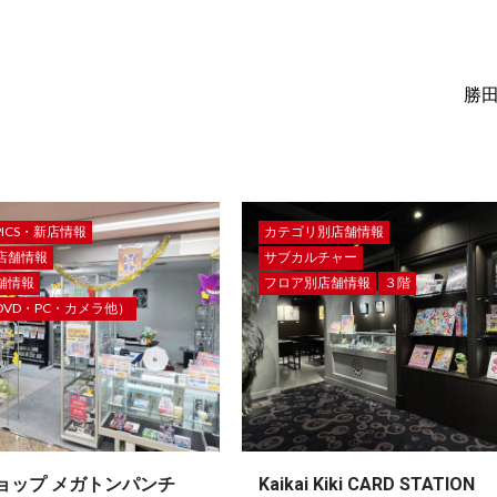
勝
PICS・新店情報
カテゴリ別店舗情報
店舗情報
サブカルチャー
舗情報
フロア別店舗情報
３階
VD・PC・カメラ他）
ョップ メガトンパンチ
Kaikai Kiki CARD STATION