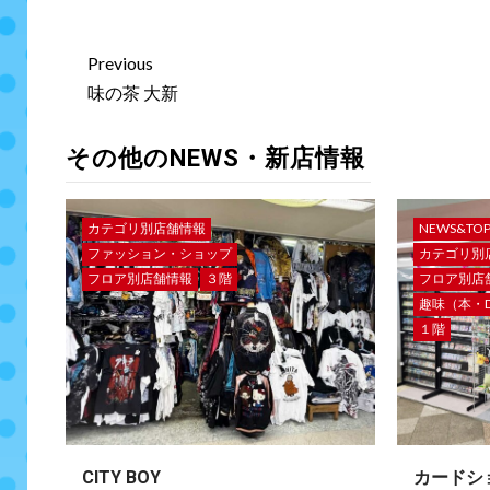
Previous
味の茶 大新
その他のNEWS・新店情報
カテゴリ別店舗情報
NEWS&TO
ファッション・ショップ
カテゴリ別
フロア別店舗情報
３階
フロア別店
趣味（本・D
１階
CITY BOY
カードシ