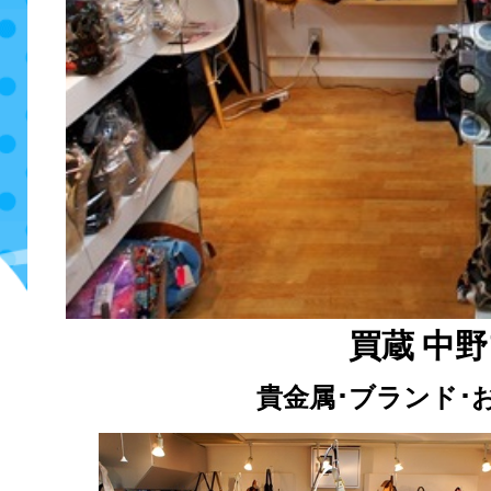
買蔵 中
貴金属･ブランド･