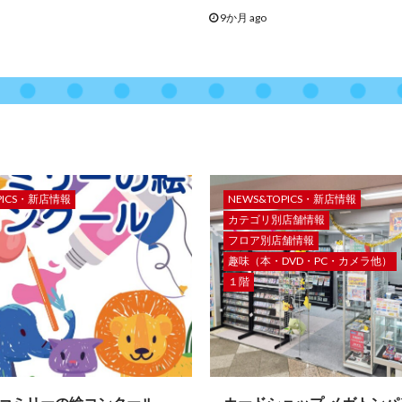
9か月 ago
PICS・新店情報
NEWS&TOPICS・新店情報
カテゴリ別店舗情報
フロア別店舗情報
趣味（本・DVD・PC・カメラ他）
１階