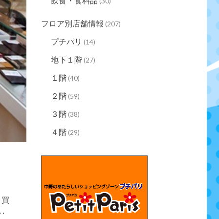
飲食・食料品
(30)
フロア別店舗情報
(207)
プチパリ
(14)
地下１階
(27)
１階
(40)
２階
(59)
３階
(38)
４階
(29)
 買
･