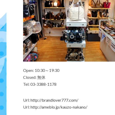
Open:
10:30～19:30
Closed:
無休
Tel:
03-3388-1178
Url:
http://brandlover777.com/
Url:
http://ameblo.jp/kauzo-nakano/