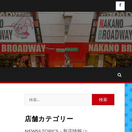
faceb
検
索:
店舗カテゴリー
NEWS&TOPICS・新店情報
(2)