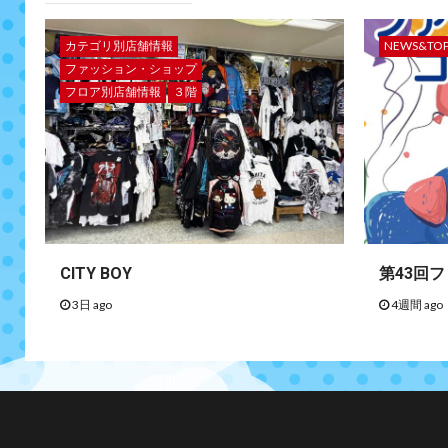
カテゴリ別店舗情報
NEWS&TO
ファッション・ショップ
フロア別店舗情報
３階
CITY BOY
第43回
3日 ago
4週間 ago