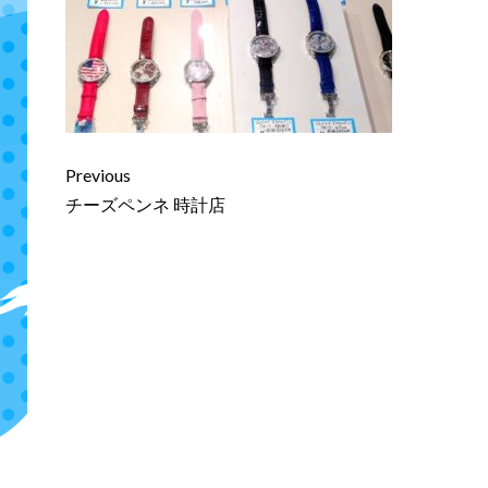
Continue
Previous
Reading
チーズペンネ 時計店