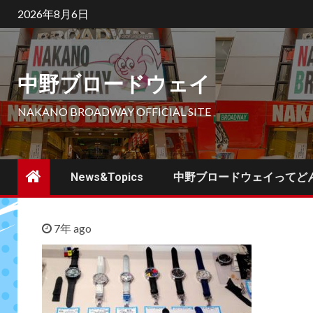
Skip
2026年8月6日
to
content
中野ブロードウェイ
NAKANO BROADWAY OFFICIAL SITE
News&Topics
中野ブロードウェイってど
7年 ago