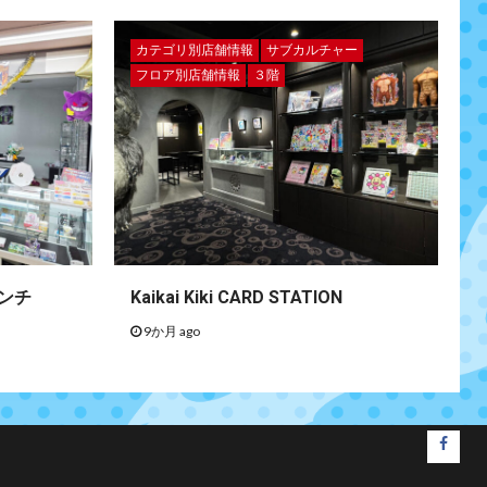
カテゴリ別店舗情報
サブカルチャー
フロア別店舗情報
３階
ンチ
Kaikai Kiki CARD STATION
9か月 ago
faceb