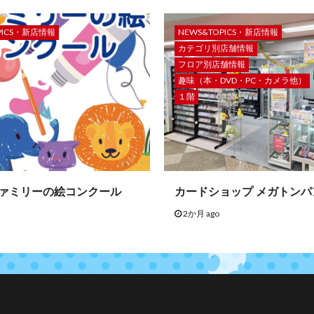
PICS・新店情報
NEWS&TOPICS・新店情報
カテゴリ別店舗情報
フロア別店舗情報
趣味（本・DVD・PC・カメラ他）
１階
ファミリーの絵コンクール
カードショップ メガトンパ
2か月 ago