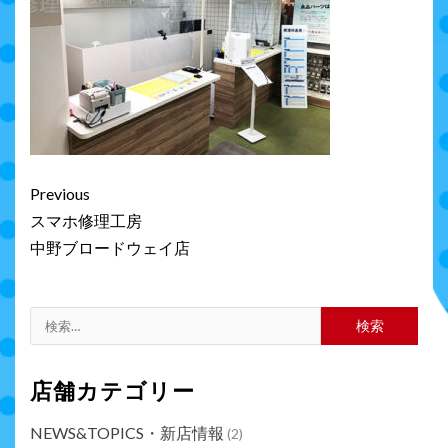
Continue
Previous
Reading
スマホ修理工房
中野ブロードウェイ店
検
索:
店舗カテゴリー
NEWS&TOPICS・新店情報
(2)