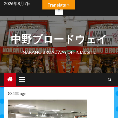
Skip
2026年8月7日
Translate »
to
facebook
content
中野ブロードウェイ
NAKANO BROADWAY OFFICIAL SITE
Primary
Menu
4年 ago