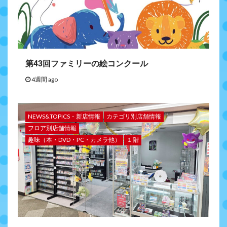
第43回ファミリーの絵コンクール
4週間 ago
NEWS&TOPICS・新店情報
カテゴリ別店舗情報
フロア別店舗情報
趣味（本・DVD・PC・カメラ他）
１階