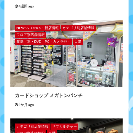
4週間 ago
NEWS&TOPICS・新店情報
カテゴリ別店舗情報
フロア別店舗情報
趣味（本・DVD・PC・カメラ他）
１階
カードショップ メガトンパンチ
2か月 ago
カテゴリ別店舗情報
サブカルチャー