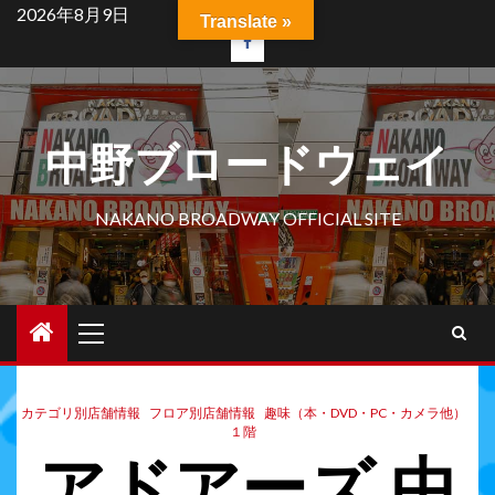
2026年8月9日
Translate »
中野ブロードウェイ
NAKANO BROADWAY OFFICIAL SITE
カテゴリ別店舗情報
フロア別店舗情報
趣味（本・DVD・PC・カメラ他）
１階
アドアーズ 中