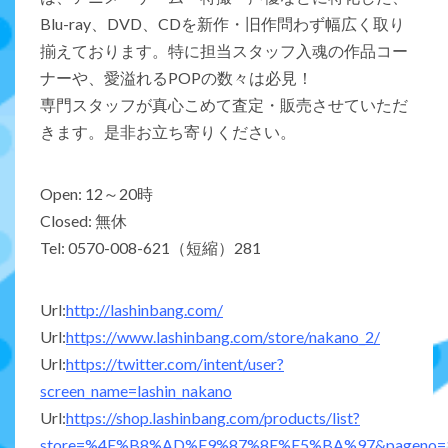
Blu-ray、DVD、CDを新作・旧作問わず幅広く取り
揃えております。特に担当スタッフ入魂の作品コー
ナーや、愛溢れるPOPの数々は必見！
専門スタッフが真心こめて査定・販売させていただ
きます。是非お立ち寄りください。
Open: 12～20時
Closed: 無休
Tel: 0570-008-621（短縮）281
Url:
http://lashinbang.com/
Url:
https://www.lashinbang.com/store/nakano_2/
Url
:
https://twitter.com/intent/user?
screen_name=lashin_nakano
Url:
https://shop.lashinbang.com/products/list?
store=%4E%B8%AD%E9%87%8E%E5%BA%97&pageno=