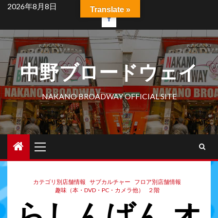
2026年8月8日
Translate »
中野ブロードウェイ
NAKANO BROADWAY OFFICIAL SITE
カテゴリ別店舗情報
サブカルチャー
フロア別店舗情報
趣味（本・DVD・PC・カメラ他）
２階
らしんばん オ