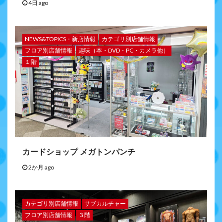
4日 ago
NEWS&TOPICS・新店情報
カテゴリ別店舗情報
フロア別店舗情報
趣味（本・DVD・PC・カメラ他）
１階
カードショップ メガトンパンチ
2か月 ago
カテゴリ別店舗情報
サブカルチャー
フロア別店舗情報
３階