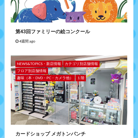
第43回ファミリーの絵コンクール
4週間 ago
NEWS&TOPICS・新店情報
カテゴリ別店舗情報
フロア別店舗情報
趣味（本・DVD・PC・カメラ他）
１階
カードショップ メガトンパンチ