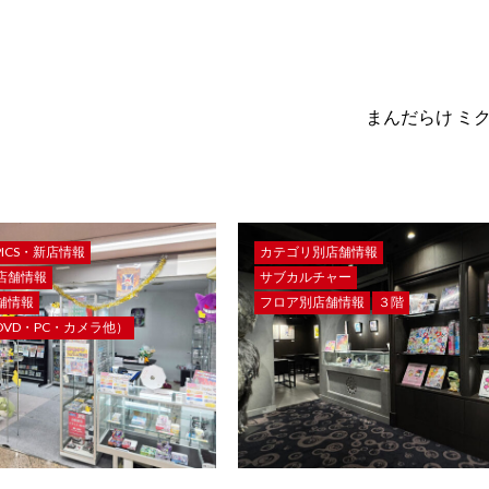
まんだらけ ミ
PICS・新店情報
カテゴリ別店舗情報
店舗情報
サブカルチャー
舗情報
フロア別店舗情報
３階
VD・PC・カメラ他）