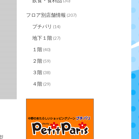
飲食・食料品
(30)
フロア別店舗情報
(207)
プチパリ
(14)
地下１階
(27)
１階
(40)
２階
(59)
３階
(38)
４階
(29)
型