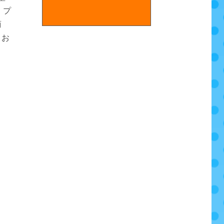
、プ
商
、お