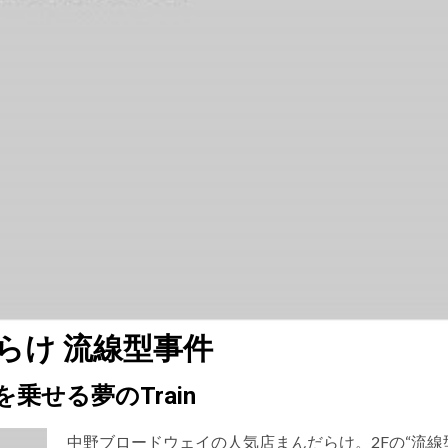
らけ 流線型事件
乗せる夢のTrain
中野ブロードウェイの人気店まんだらけ。2Fの“流線