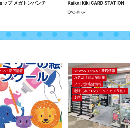
ョップ メガトンパンチ
Kaikai Kiki CARD STATION
9か月 ago
PICS・新店情報
NEWS&TOPICS・新店情報
カテゴリ別店舗情報
フロア別店舗情報
趣味（本・DVD・PC・カメラ他）
１階