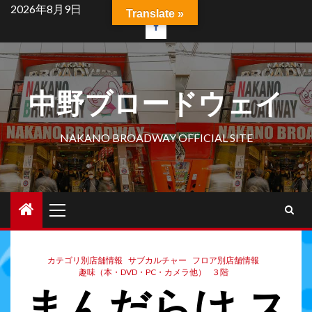
2026年8月9日
Translate »
中野ブロードウェイ
NAKANO BROADWAY OFFICIAL SITE
カテゴリ別店舗情報
サブカルチャー
フロア別店舗情報
趣味（本・DVD・PC・カメラ他）
３階
まんだらけ ス