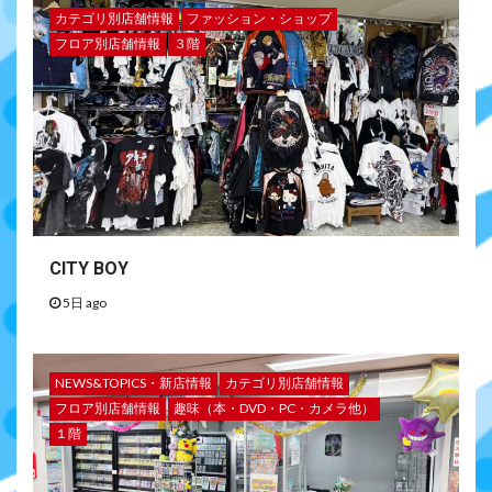
カテゴリ別店舗情報
ファッション・ショップ
フロア別店舗情報
３階
CITY BOY
5日 ago
NEWS&TOPICS・新店情報
カテゴリ別店舗情報
フロア別店舗情報
趣味（本・DVD・PC・カメラ他）
１階