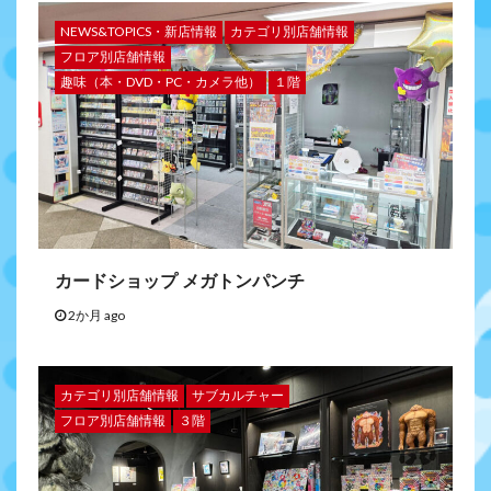
NEWS&TOPICS・新店情報
カテゴリ別店舗情報
フロア別店舗情報
趣味（本・DVD・PC・カメラ他）
１階
カードショップ メガトンパンチ
2か月 ago
カテゴリ別店舗情報
サブカルチャー
フロア別店舗情報
３階