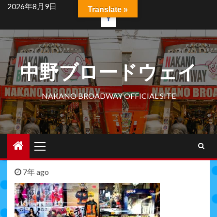
Skip
2026年8月9日
Translate »
to
facebook
content
中野ブロードウェイ
NAKANO BROADWAY OFFICIAL SITE
Primary
Menu
7年 ago