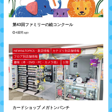
第43回ファミリーの絵コンクール
4週間 ago
NEWS&TOPICS・新店情報
カテゴリ別店舗情報
フロア別店舗情報
趣味（本・DVD・PC・カメラ他）
１階
カードショップ メガトンパンチ