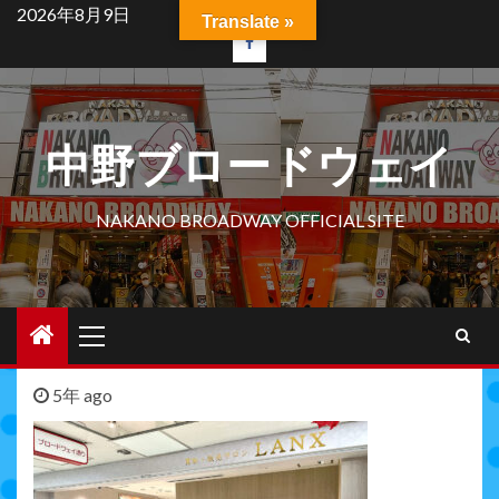
Skip
2026年8月9日
Translate »
to
facebook
content
中野ブロードウェイ
NAKANO BROADWAY OFFICIAL SITE
Primary
Menu
5年 ago