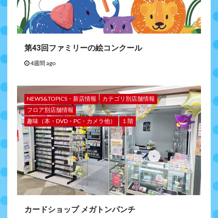
第43回ファミリーの絵コンクール
4週間 ago
NEWS&TOPICS・新店情報
カテゴリ別店舗情報
フロア別店舗情報
趣味（本・DVD・PC・カメラ他）
１階
カードショップ メガトンパンチ