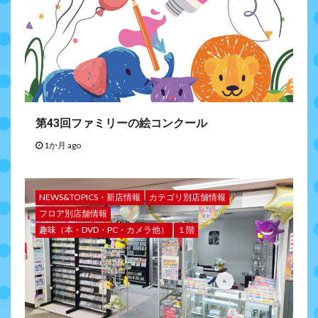
第43回ファミリーの絵コンクール
1か月 ago
NEWS&TOPICS・新店情報
カテゴリ別店舗情報
フロア別店舗情報
趣味（本・DVD・PC・カメラ他）
１階