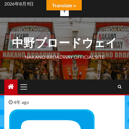
Skip
2026年8月9日
Translate »
to
facebook
content
中野ブロードウェイ
NAKANO BROADWAY OFFICIAL SITE
Primary
Menu
4年 ago