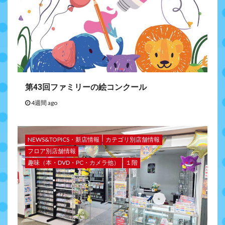
第43回ファミリーの絵コンクール
4週間 ago
NEWS&TOPICS・新店情報
カテゴリ別店舗情報
フロア別店舗情報
趣味（本・DVD・PC・カメラ他）
１階