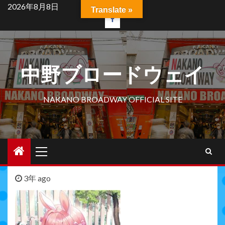
Skip
2026年8月8日
Translate »
to
facebook
content
中野ブロードウェイ
NAKANO BROADWAY OFFICIAL SITE
Primary
Menu
3年 ago