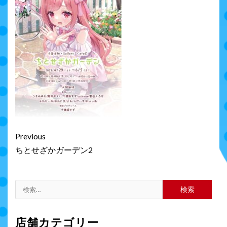
Continue
Previous
Reading
ちとせざかガーデン2
検
索:
店舗カテゴリー