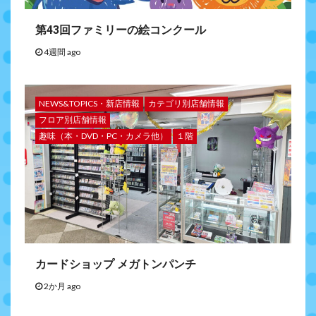
第43回ファミリーの絵コンクール
4週間 ago
NEWS&TOPICS・新店情報
カテゴリ別店舗情報
フロア別店舗情報
趣味（本・DVD・PC・カメラ他）
１階
カードショップ メガトンパンチ
2か月 ago