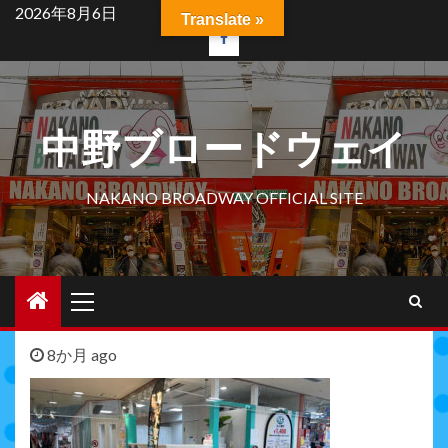
Skip
2026年8月6日
Translate »
to
facebook
content
中野ブロードウェイ
NAKANO BROADWAY OFFICIAL SITE
Primary
Menu
8か月 ago