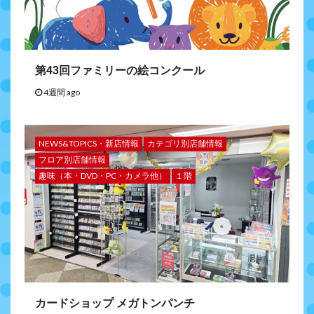
第43回ファミリーの絵コンクール
4週間 ago
NEWS&TOPICS・新店情報
カテゴリ別店舗情報
フロア別店舗情報
趣味（本・DVD・PC・カメラ他）
１階
カードショップ メガトンパンチ