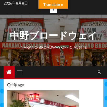
Skip
2026年8月8日
Translate »
to
facebook
content
中野ブロードウェイ
NAKANO BROADWAY OFFICIAL SITE
Primary
Menu
5年 ago