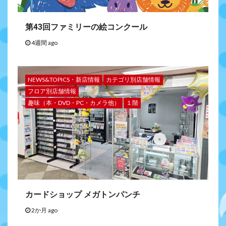
第43回ファミリーの絵コンクール
4週間 ago
NEWS&TOPICS・新店情報
カテゴリ別店舗情報
フロア別店舗情報
趣味（本・DVD・PC・カメラ他）
１階
カードショップ メガトンパンチ
2か月 ago