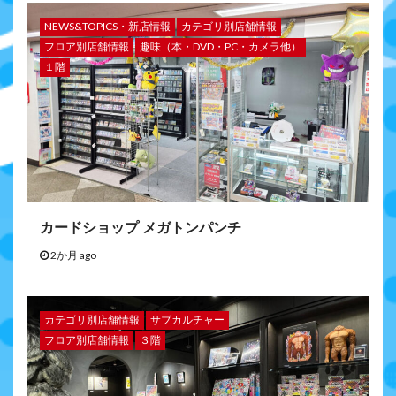
NEWS&TOPICS・新店情報
カテゴリ別店舗情報
フロア別店舗情報
趣味（本・DVD・PC・カメラ他）
１階
カードショップ メガトンパンチ
2か月 ago
カテゴリ別店舗情報
サブカルチャー
フロア別店舗情報
３階