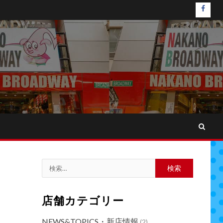
faceb
検
索:
店舗カテゴリー
NEWS&TOPICS・新店情報
(2)