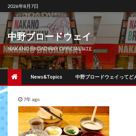
Skip
2026年8月7日
to
content
中野ブロードウェイ
NAKANO BROADWAY OFFICIAL SITE
News&Topics
中野ブロードウェイってど
7年 ago