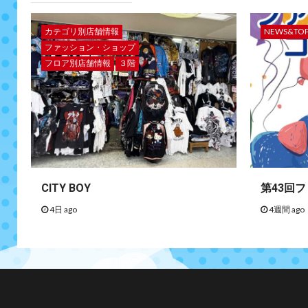
カテゴリ別店舗情報
NEWS&TO
ファッション・ショップ
フロア別店舗情報
３階
CITY BOY
第43回
4日 ago
4週間 ago