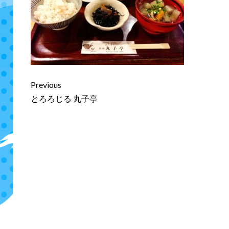
Continue
Previous
Reading
とろろじる 丸子亭