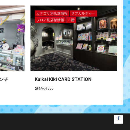
カテゴリ別店舗情報
サブカルチャー
フロア別店舗情報
３階
ンチ
Kaikai Kiki CARD STATION
9か月 ago
faceb