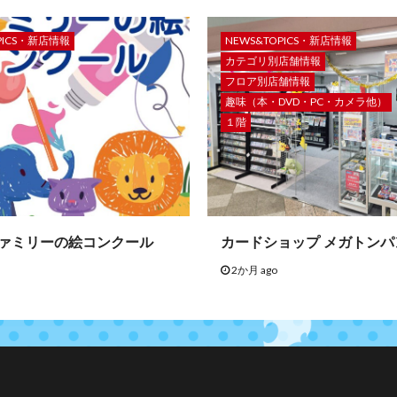
PICS・新店情報
NEWS&TOPICS・新店情報
カテゴリ別店舗情報
フロア別店舗情報
趣味（本・DVD・PC・カメラ他）
１階
ファミリーの絵コンクール
カードショップ メガトンパ
2か月 ago