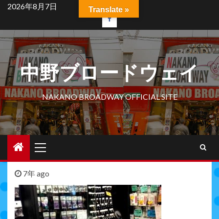
Skip
2026年8月7日
Translate »
to
facebook
content
中野ブロードウェイ
NAKANO BROADWAY OFFICIAL SITE
Primary
Menu
7年 ago