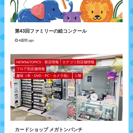
第43回ファミリーの絵コンクール
4週間 ago
NEWS&TOPICS・新店情報
カテゴリ別店舗情報
フロア別店舗情報
趣味（本・DVD・PC・カメラ他）
１階
カードショップ メガトンパンチ