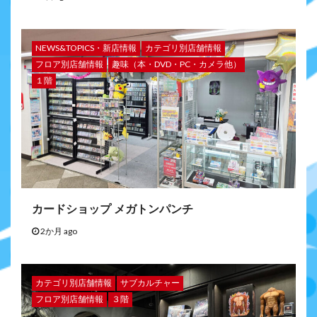
NEWS&TOPICS・新店情報
カテゴリ別店舗情報
フロア別店舗情報
趣味（本・DVD・PC・カメラ他）
１階
カードショップ メガトンパンチ
2か月 ago
カテゴリ別店舗情報
サブカルチャー
フロア別店舗情報
３階