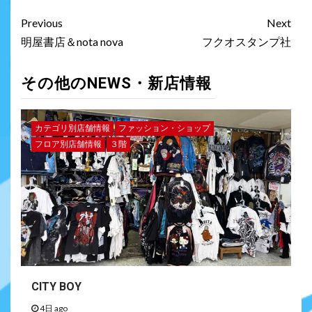
Previous
Next
明屋書店＆nota nova
フクオスタンプ社
その他のNEWS・新店情報
カテゴリ別店舗情報
ファッション・ショップ
フロア別店舗情報
３階
CITY BOY
4日 ago