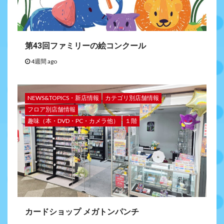
第43回ファミリーの絵コンクール
4週間 ago
NEWS&TOPICS・新店情報
カテゴリ別店舗情報
フロア別店舗情報
趣味（本・DVD・PC・カメラ他）
１階
カードショップ メガトンパンチ