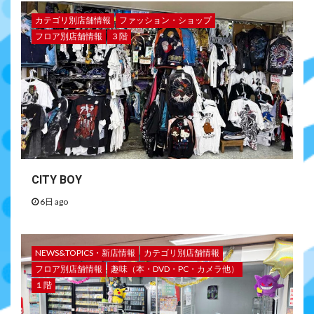
カテゴリ別店舗情報
ファッション・ショップ
フロア別店舗情報
３階
CITY BOY
6日 ago
NEWS&TOPICS・新店情報
カテゴリ別店舗情報
フロア別店舗情報
趣味（本・DVD・PC・カメラ他）
１階