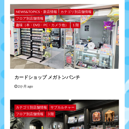
NEWS&TOPICS・新店情報
カテゴリ別店舗情報
フロア別店舗情報
趣味（本・DVD・PC・カメラ他）
１階
カードショップ メガトンパンチ
2か月 ago
カテゴリ別店舗情報
サブカルチャー
フロア別店舗情報
３階