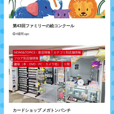
第43回ファミリーの絵コンクール
4週間 ago
NEWS&TOPICS・新店情報
カテゴリ別店舗情報
フロア別店舗情報
趣味（本・DVD・PC・カメラ他）
１階
カードショップ メガトンパンチ