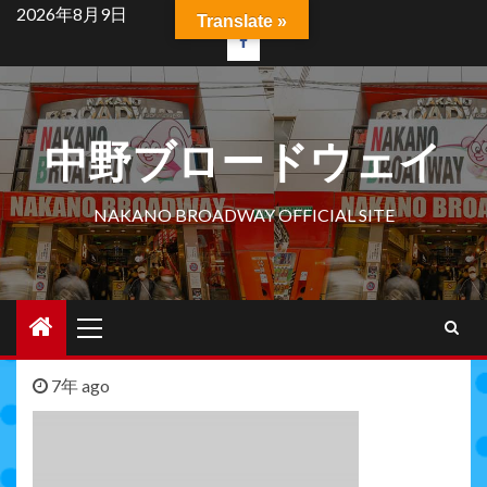
Skip
2026年8月9日
Translate »
to
facebook
content
中野ブロードウェイ
NAKANO BROADWAY OFFICIAL SITE
Primary
Menu
7年 ago