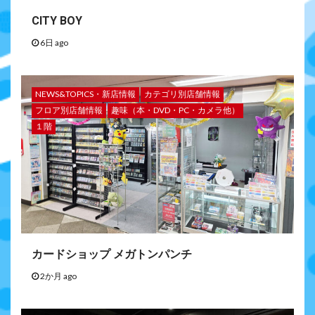
CITY BOY
6日 ago
NEWS&TOPICS・新店情報
カテゴリ別店舗情報
フロア別店舗情報
趣味（本・DVD・PC・カメラ他）
１階
カードショップ メガトンパンチ
2か月 ago