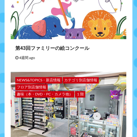
第43回ファミリーの絵コンクール
4週間 ago
NEWS&TOPICS・新店情報
カテゴリ別店舗情報
フロア別店舗情報
趣味（本・DVD・PC・カメラ他）
１階