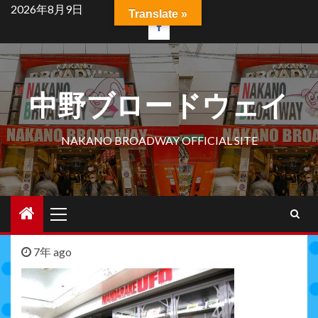
Skip
2026年8月9日
Translate »
to
facebook
content
中野ブロードウェイ
NAKANO BROADWAY OFFICIAL SITE
Primary
Menu
7年 ago