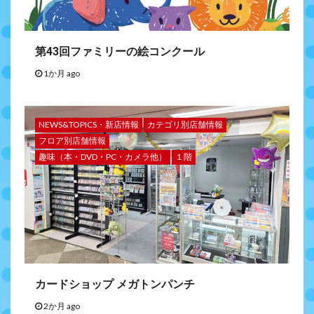
第43回ファミリーの絵コンクール
1か月 ago
NEWS&TOPICS・新店情報
カテゴリ別店舗情報
フロア別店舗情報
趣味（本・DVD・PC・カメラ他）
１階
カードショップ メガトンパンチ
2か月 ago