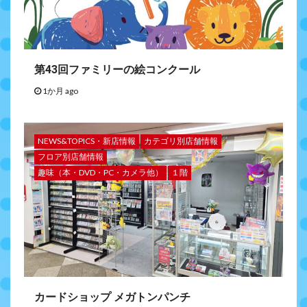
第43回ファミリーの絵コンクール
1か月 ago
NEWS&TOPICS・新店情報
カテゴリ別店舗情報
フロア別店舗情報
趣味（本・DVD・PC・カメラ他）
１階
カードショップ メガトンパンチ