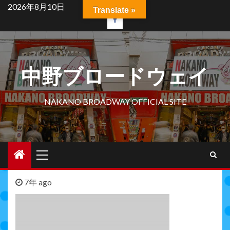
Skip
2026年8月10日
Translate »
to
facebook
content
中野ブロードウェイ
NAKANO BROADWAY OFFICIAL SITE
Primary
Menu
7年 ago