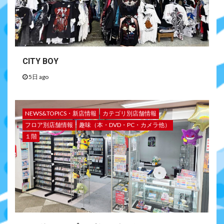
CITY BOY
5日 ago
NEWS&TOPICS・新店情報
カテゴリ別店舗情報
フロア別店舗情報
趣味（本・DVD・PC・カメラ他）
１階