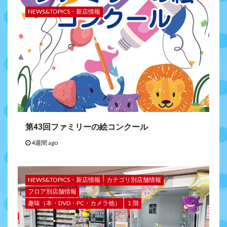
NEWS&TOPICS・新店情報
第43回ファミリーの絵コンクール
4週間 ago
NEWS&TOPICS・新店情報
カテゴリ別店舗情報
フロア別店舗情報
趣味（本・DVD・PC・カメラ他）
１階