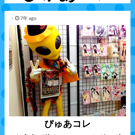
7年 ago
ぴゅあコレ