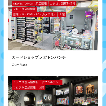
NEWS&TOPICS・新店情報
カテゴリ別店舗情報
フロア別店舗情報
趣味（本・DVD・PC・カメラ他）
１階
カードショップ メガトンパンチ
2か月 ago
カテゴリ別店舗情報
サブカルチャー
フロア別店舗情報
３階