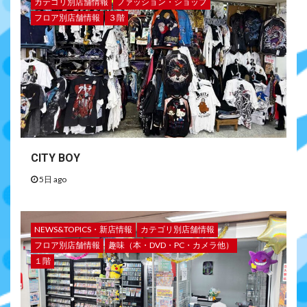
カテゴリ別店舗情報
ファッション・ショップ
フロア別店舗情報
３階
CITY BOY
5日 ago
NEWS&TOPICS・新店情報
カテゴリ別店舗情報
フロア別店舗情報
趣味（本・DVD・PC・カメラ他）
１階